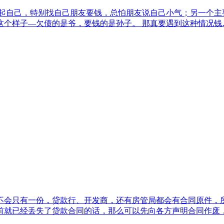
起自己，特别找自己朋友要钱，总怕朋友说自己小气；另一个主
这个样子—欠债的是爷，要钱的是孙子。 那真要遇到这种情况钱
会只有一份，贷款行、开发商，还有房管局都会有合同原件，所
就已经丢失了贷款合同的话，那么可以先向各方声明合同作废