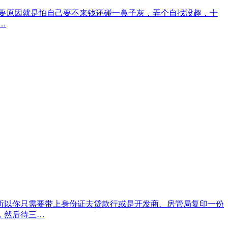
要原因就是怕自己要不来钱还碰一鼻子灰，弄个自找没趣，十
…
以你只需要带上身份证去贷款行或是开发商、房管局复印一份
，然后待三…