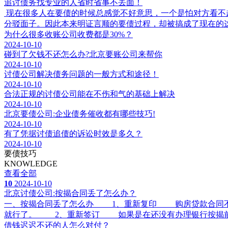
追讨债务找专业的人省时省事不丢面！
现在很多人在要债的时候总感觉不好意思，一个是怕对方看不
分驳面子。因此本来明证言顺的要债过程，却被搞成了现在的
为什么很多收账公司收费都是30%？
2024-10-10
碰到了欠钱不还怎么办?北京要账公司来帮你
2024-10-10
讨债公司解决债务问题的一般方式和途径！
2024-10-10
合法正规的讨债公司能在不伤和气的基础上解决
2024-10-10
北京要债公司:企业债务催收都有哪些技巧!
2024-10-10
有了凭据讨债追债的诉讼时效是多久？
2024-10-10
要债技巧
KNOWLEDGE
查看全部
10
2024-10-10
北京讨债公司:按揭合同丢了怎么办？
一、按揭合同丢了怎么办 1、重新复印 购房贷款合同不
就行了。 2、重新签订 如果是在还没有办理银行按揭前
借钱迟迟不还的人怎么对付？