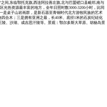
.52°之间,东临鄂托克旗,西连阿拉善左旗,北与巴盟磴口县毗邻,南与
光热资源最丰富的地方，全年日照时数3000-3200小时，比同
品，一是桌子山岩画群，是新石器至青铜时代北方游牧民族的艺术
四合木；三是拥有亚洲之最，长40米、底径1米的石炭纪硅化
王陵、沙湖、成吉思汗陵等。景观：鄂尔多斯大草原、胡杨岛景