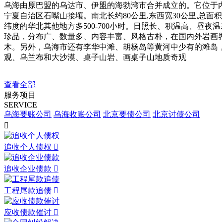
乌海由原巴盟的乌达市、伊盟的海勃湾市合并成立的。它位于内蒙古自治区
宁夏自治区石嘴山接壤。南北长约80公里,东西宽30公里,总面
纬度的华北其他地方多500-700小时。日照长、积温高、
珍品，分布广、数量多、内容丰富、风格古朴，在国内外岩画界
木。另外，乌海市还有李华中滩、胡杨岛等黄河中少有的滩岛
观、乌兰布和大沙漠、桌子山岩、画桌子山地质奇观
查看全部
服务项目
SERVICE
乌海要账公司
乌海收账公司
北京要债公司
北京讨债公司

追收个人债权

追收企业债款

工程尾款追债

应收债款催讨
